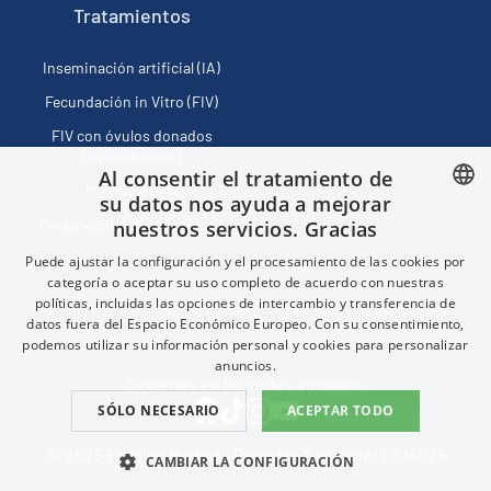
Tratamientos
Inseminación artificial (IA)
Fecundación in Vitro (FIV)
FIV con óvulos donados
(ovodonación)
Al consentir el tratamiento de
Método ROPA
su datos nos ayuda a mejorar
Preservación de la fertilidad
nuestros servicios. Gracias
SPANISH
Puede ajustar la configuración y el procesamiento de las cookies por
FRENCH
categoría o aceptar su uso completo de acuerdo con nuestras
políticas, incluidas las opciones de intercambio y transferencia de
Política de privacidad
ENGLISH
datos fuera del Espacio Económico Europeo. Con su consentimiento,
CHINESE (SIMPLIFIED)
podemos utilizar su información personal y cookies para personalizar
anuncios.
Síguenos en las redes sociales:
SÓLO NECESARIO
ACEPTAR TODO
© 2025 Fertility Madrid - Registro Sanitario: CS14525
CAMBIAR LA CONFIGURACIÓN