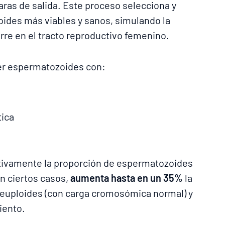
as de salida. Este proceso selecciona y
ides más viables y sanos, simulando la
re en el tracto reproductivo femenino.
er espermatozoides con:
tica
tivamente la proporción de espermatozoides
n ciertos casos,
aumenta hasta en un 35%
la
euploides (con carga cromosómica normal) y
miento.