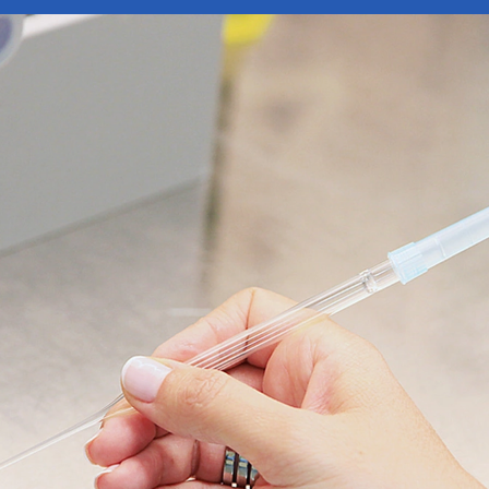
Adopción de embriones
Método ROPA
FIV/ICSI con DGP
FIV Tándem