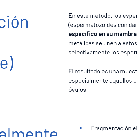
ción
En este método, los espe
(espermatozoides con da
específico en su membr
metálicas se unen a estos
selectivamente los espe
e)
El resultado es una mues
especialmente aquellos 
óvulos.
almente
Fragmentación e