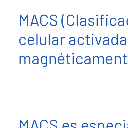
MACS (Clasifica
celular activada
magnéticament
MACS es especi