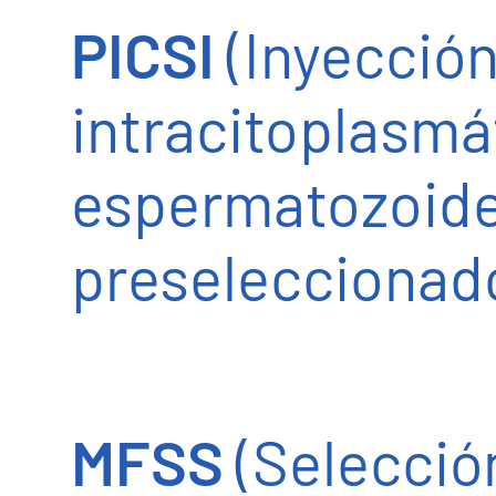
PICSI
(Inyecció
intracitoplasmá
espermatozoid
preseleccionad
MFSS
(Selecció