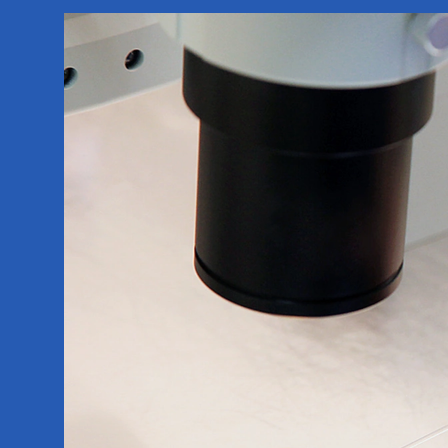
Tecnología
Incubator GERI
Tecnología Gidget
Servicios complementarios
Unidad de apoyo emocional
Seguimiento del embarazo