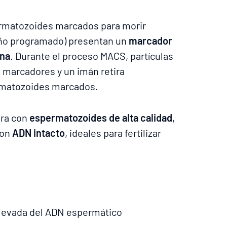
rmatozoides marcados para morir
ño programado) presentan un
marcador
ana
. Durante el proceso MACS, partículas
 marcadores y un imán retira
rmatozoides marcados.
tra con
espermatozoides de alta calidad
,
con
ADN intacto
, ideales para fertilizar
levada del ADN espermático