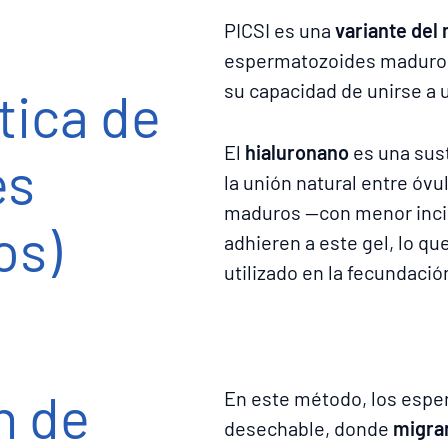
n
PICSI es una
variante del
espermatozoides maduros
su capacidad de unirse a 
tica de
El
hialuronano
es una sust
es
la unión natural entre óv
maduros —con menor inci
os)
adhieren a este gel, lo q
utilizado en la fecundació
n de
En este método, los espe
desechable, donde
migra