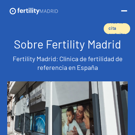
Pide tu
cita
gratuita
Sobre Fertility Madrid
Sobre nosotros
Fertility Madrid: Clínica de fertilidad de
Tratamientos y servicios
referencia en España
Técnicas de reproducción asistida
Preservación de la fertilidad
Donación de óvulos
Tasas de éxito