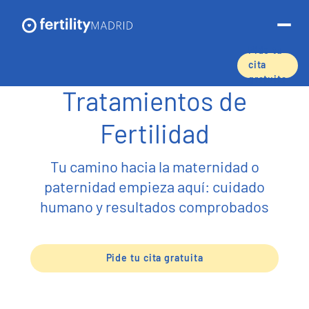
Pide tu
cita
gratuita
Tratamientos de
Sobre nosotros
Fertilidad
Tratamientos y servicios
Tu camino hacia la maternidad o
Técnicas de reproducción asistida
paternidad empieza aquí: cuidado
Preservación de la fertilidad
humano y resultados comprobados
Donación de óvulos
Pide tu cita gratuita
Tasas de éxito