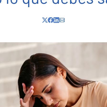
Adopción de embriones
Método ROPA
FIV/ICSI con DGP
FIV Tándem