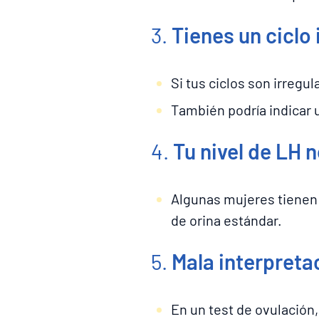
3.
Tienes un ciclo 
Si tus ciclos son irreg
También podría indicar
4.
Tu nivel de LH n
Algunas mujeres tiene
de orina estándar.
5.
Mala interpreta
En un test de ovulación