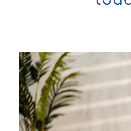
Tecnología
Incubator GERI
Tecnología Gidget
Servicios complementarios
Unidad de apoyo emocional
Seguimiento del embarazo