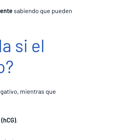
mente
sabiendo que pueden
 si el
o?
egativo, mientras que
 (hCG)
.