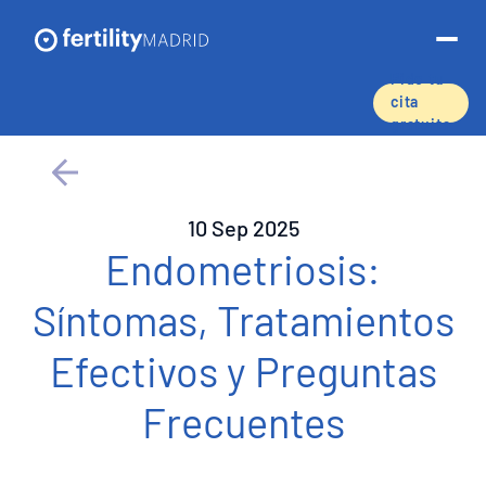
Pide tu
cita
gratuita
Sobre nosotros
Tratamientos y servicios
10 Sep 2025
Endometriosis:
Técnicas de reproducción asistida
Síntomas, Tratamientos
Preservación de la fertilidad
Efectivos y Preguntas
Donación de óvulos
Frecuentes
Tasas de éxito