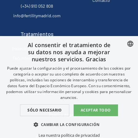
Contacto
(+34) 910 052 808
info@fertilitymadrid.com
Tratamientos
Al consentir el tratamiento de
Inseminación artificial (IA)
su datos nos ayuda a mejorar
Fecundación in Vitro (FIV)
nuestros servicios. Gracias
SPANISH
FIV con óvulos donados
Puede ajustar la configuración y el procesamiento de las cookies por
FRENCH
(ovodonación)
categoría o aceptar su uso completo de acuerdo con nuestras
políticas, incluidas las opciones de intercambio y transferencia de
ENGLISH
Método ROPA
datos fuera del Espacio Económico Europeo. Con su consentimiento,
CHINESE (SIMPLIFIED)
podemos utilizar su información personal y cookies para personalizar
Preservación de la fertilidad
anuncios.
SÓLO NECESARIO
ACEPTAR TODO
Política de privacidad
CAMBIAR LA CONFIGURACIÓN
Lea nuestra política de privacidad
Síguenos en las redes sociales: