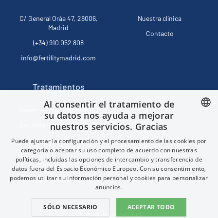
C/ General Oráa 47, 28006,
Nuestra clínica
Madrid
Contacto
(+34) 910 052 808
info@fertilitymadrid.com
Tratamientos
Al consentir el tratamiento de
Inseminación artificial (IA)
su datos nos ayuda a mejorar
nuestros servicios. Gracias
Fecundación in Vitro (FIV)
SPANISH
FIV con óvulos donados
Puede ajustar la configuración y el procesamiento de las cookies por
FRENCH
(ovodonación)
categoría o aceptar su uso completo de acuerdo con nuestras
políticas, incluidas las opciones de intercambio y transferencia de
ENGLISH
Método ROPA
datos fuera del Espacio Económico Europeo. Con su consentimiento,
CHINESE (SIMPLIFIED)
podemos utilizar su información personal y cookies para personalizar
Preservación de la fertilidad
anuncios.
SÓLO NECESARIO
ACEPTAR TODO
Política de privacidad