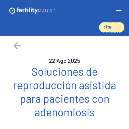
Pide tu
cita
gratuita
Sobre nosotros
Tratamientos y servicios
22 Ago 2025
Soluciones de
Técnicas de reproducción asistida
reproducción asistida
Preservación de la fertilidad
para pacientes con
Donación de óvulos
adenomiosis
Tasas de éxito