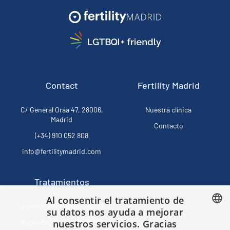
Contact
Fertility Madrid
C/ General Oráa 47, 28006,
Nuestra clínica
Madrid
Contacto
(+34) 910 052 808
info@fertilitymadrid.com
Tratamientos
Al consentir el tratamiento de
Inseminación artificial (IA)
su datos nos ayuda a mejorar
nuestros servicios. Gracias
Fecundación in Vitro (FIV)
SPANISH