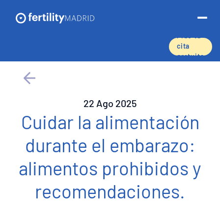
Pide tu
cita
gratuita
Sobre nosotros
Tratamientos y servicios
22 Ago 2025
Cuidar la alimentación
Técnicas de reproducción asistida
durante el embarazo:
Preservación de la fertilidad
alimentos prohibidos y
Donación de óvulos
recomendaciones.
Tasas de éxito