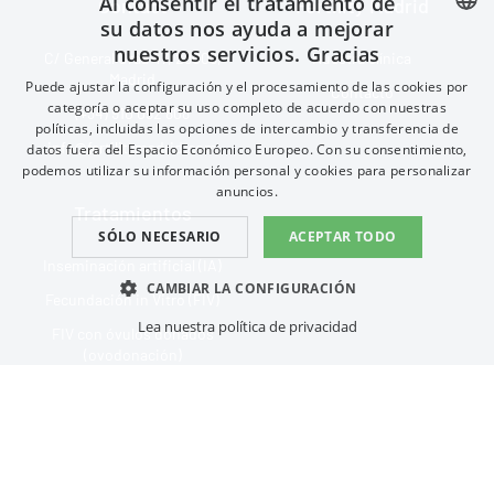
Al consentir el tratamiento de
Contact
Fertility Madrid
su datos nos ayuda a mejorar
nuestros servicios. Gracias
SPANISH
C/ General Oráa 47, 28006,
Nuestra clínica
Madrid
Puede ajustar la configuración y el procesamiento de las cookies por
Contacto
FRENCH
categoría o aceptar su uso completo de acuerdo con nuestras
(+34) 910 052 808
políticas, incluidas las opciones de intercambio y transferencia de
ENGLISH
info@fertilitymadrid.com
datos fuera del Espacio Económico Europeo. Con su consentimiento,
CHINESE (SIMPLIFIED)
podemos utilizar su información personal y cookies para personalizar
anuncios.
Tratamientos
SÓLO NECESARIO
ACEPTAR TODO
Inseminación artificial (IA)
CAMBIAR LA CONFIGURACIÓN
Fecundación in Vitro (FIV)
Lea nuestra política de privacidad
FIV con óvulos donados
ESENCIAL
RENDIMIENTO
(ovodonación)
ORIENTACIÓN
FUNCIONAL
Método ROPA
Preservación de la fertilidad
Esencial
Rendimiento
Orientación
Funcional