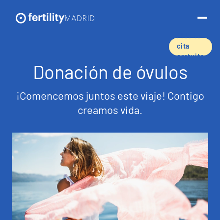
Pide tu
cita
gratuita
Donación de óvulos
Sobre nosotros
¡Comencemos juntos este viaje! Contigo
Tratamientos y servicios
creamos vida.
Técnicas de reproducción asistida
Preservación de la fertilidad
Donación de óvulos
Tasas de éxito