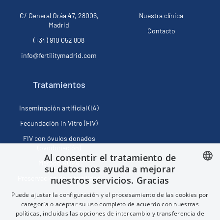
C/ General Oráa 47, 28006,
Nuestra clínica
Madrid
Contacto
(+34) 910 052 808
info@fertilitymadrid.com
Tratamientos
Inseminación artificial (IA)
Fecundación in Vitro (FIV)
FIV con óvulos donados
(ovodonación)
Al consentir el tratamiento de
Método ROPA
su datos nos ayuda a mejorar
Preservación de la fertilidad
nuestros servicios. Gracias
SPANISH
Puede ajustar la configuración y el procesamiento de las cookies por
FRENCH
categoría o aceptar su uso completo de acuerdo con nuestras
Política de privacidad
políticas, incluidas las opciones de intercambio y transferencia de
ENGLISH