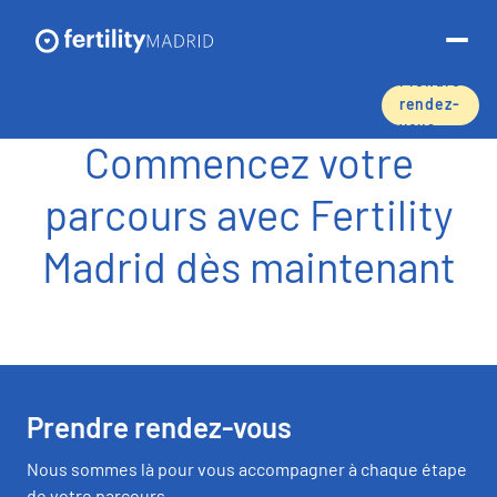
Prendre
rendez-
vous
Commencez votre
Á propos de nous
parcours avec Fertility
Traitements de fertilité
Madrid dès maintenant
Liste des prix
Prendre rendez-vous
Nous sommes là pour vous accompagner à chaque étape
de votre parcours.